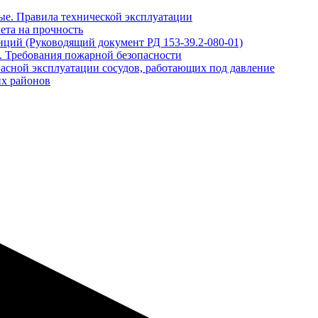
ые. Правила технической эксплуатации
ета на прочность
нций (Руководящий документ РД 153-39.2-080-01)
. Требования пожарной безопасности
пасной эксплуатации сосудов, работающих под давление
их районов