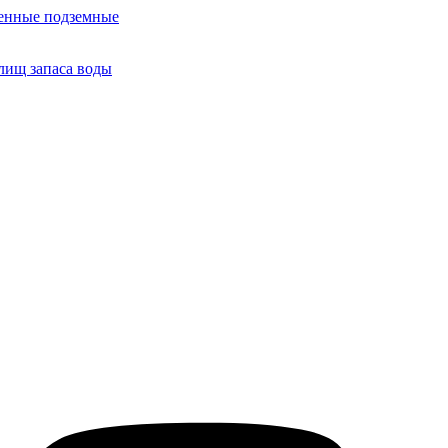
тенные подземные
лищ запаса воды