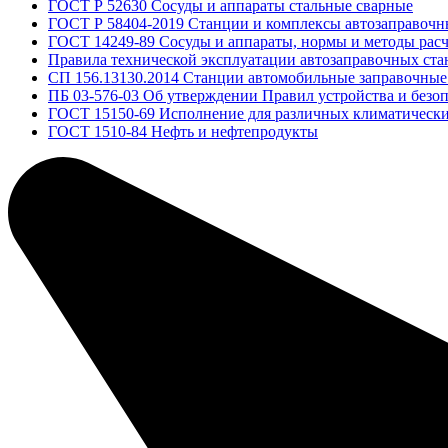
ГОСТ Р 52630 Сосуды и аппараты стальные сварные
ГОСТ Р 58404-2019 Станции и комплексы автозаправочн
ГОСТ 14249-89 Сосуды и аппараты, нормы и методы расч
Правила технической эксплуатации автозаправочных ста
СП 156.13130.2014 Станции автомобильные заправочные
ПБ 03-576-03 Об утверждении Правил устройства и безо
ГОСТ 15150-69 Исполнение для различных климатическ
ГОСТ 1510-84 Нефть и нефтепродукты