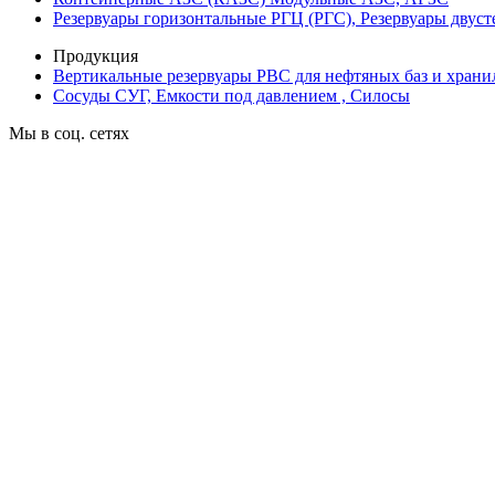
Резервуары горизонтальные РГЦ (РГС), Резервуары двус
Продукция
Вертикальные резервуары РВС для нефтяных баз и храни
Сосуды СУГ, Емкости под давлением , Силосы
Мы в соц. сетях