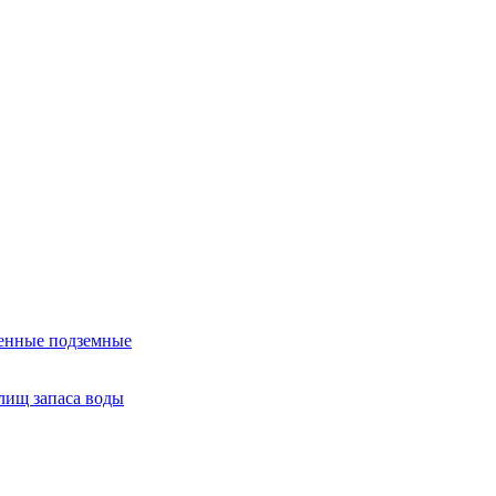
тенные подземные
лищ запаса воды