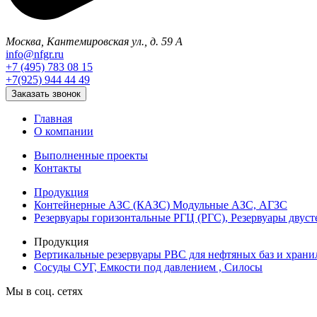
Москва, Кантемировская ул., д. 59 А
info@nfgr.ru
+7 (495) 783 08 15
+7(925) 944 44 49
Заказать звонок
Главная
О компании
Выполненные проекты
Контакты
Продукция
Контейнерные АЗС (КАЗС) Модульные АЗС, АГЗС
Резервуары горизонтальные РГЦ (РГС), Резервуары двус
Продукция
Вертикальные резервуары РВС для нефтяных баз и храни
Сосуды СУГ, Емкости под давлением , Силосы
Мы в соц. сетях